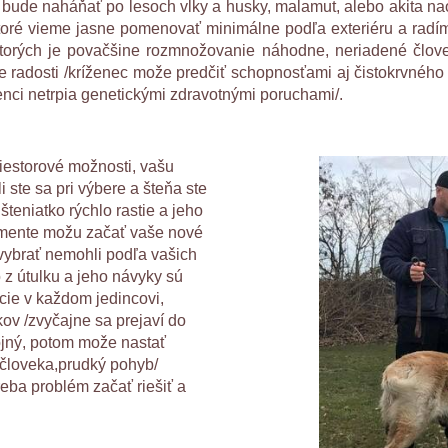
bude naháňať po lesoch vlky a husky, malamut, alebo akita nao
ré vieme jasne pomenovať minimálne podľa exteriéru a radím
u ktorých je povačšine rozmnožovanie náhodne, neriadené člov
 radosti /kríženec može predčiť schopnosťami aj čistokrvného p
enci netrpia genetickými zdravotnými poruchami/.
iestorové možnosti, vašu
i ste sa pri výbere a šteňa ste
 šteniatko rýchlo rastie a jeho
omente možu začať vaše nové
vybrať nemohli podľa vašich
 z útulku a jeho návyky sú
cie v každom jedincovi,
ov /zvyčajne sa prejaví do
ojný, potom može nastať
k človeka,prudký pohyb/
reba problém začať riešiť a