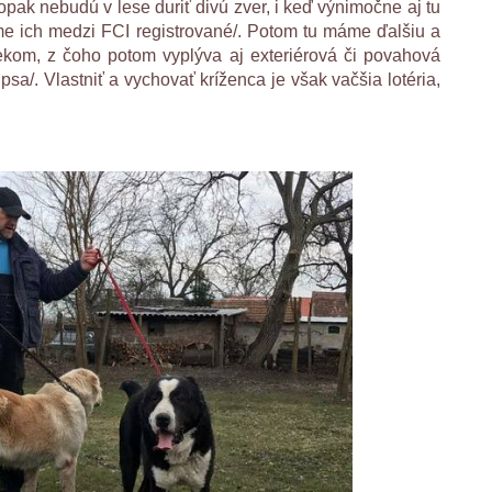
pak nebudú v lese duriť divú zver, i keď výnimočne aj tu
e ich medzi FCI registrované/. Potom tu máme ďalšiu a
ekom, z čoho potom vyplýva aj exteriérová či povahová
sa/. Vlastniť a vychovať kríženca je však vačšia lotéria,