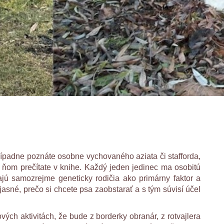
rípadne poznáte osobne vychovaného aziata či stafforda,
 ňom prečítate v knihe. Každý jeden jedinec ma osobitú
jú samozrejme geneticky rodičia ako primárny faktor a
asné, prečo si chcete psa zaobstarať a s tým súvisí účel
ých aktivitách, že bude z borderky obranár, z rotvajlera