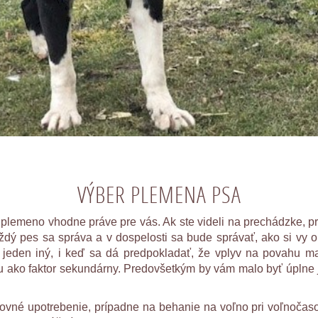
VÝBER PLEMENA PSA
 plemeno vhodne práve pre vás. Ak ste videli na prechádzke, p
ždý pes sa správa a v dospelosti sa bude správať, ako si vy o
 jeden iný, i keď sa dá predpokladať, že vplyv na povahu ma
iu ako faktor sekundárny. Predovšetkým by vám malo byť úplne j
ovné upotrebenie, prípadne na behanie na voľno pri voľnočasov