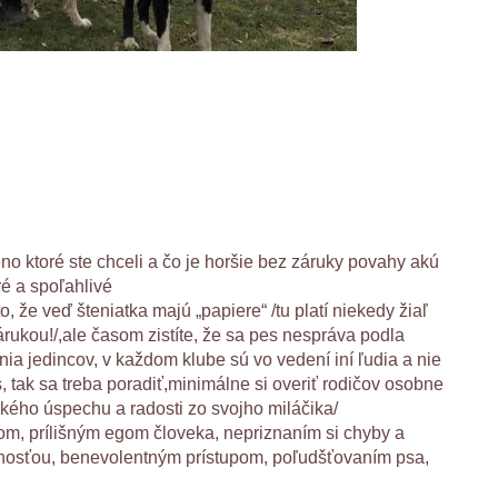
eno ktoré ste chceli a čo je horšie bez záruky povahy akú
ré a spoľahlivé
o, že veď šteniatka majú „papiere“ /tu platí niekedy žiaľ
zárukou!/,ale časom zistíte, že sa pes nespráva podla
 jedincov, v každom klube sú vo vedení iní ľudia a nie
 tak sa treba poradiť,minimálne si overiť rodičov osobne
kého úspechu a radosti zo svojho miláčika/
om, prílišným egom človeka, nepriznaním si chyby a
dnosťou, benevolentným prístupom, poľudšťovaním psa,