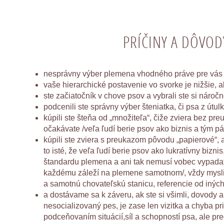
PRÍČINY A DÔVOD
nesprávny výber plemena vhodného práve pre vás
vaše hierarchické postavenie vo svorke je nižšie, 
ste začiatočník v chove psov a vybrali ste si náro
podcenili ste správny výber šteniatka, či psa z útulk
kúpili ste šteňa od „množiteľa“, čiže zviera bez pr
očakávate /veľa ľudí berie psov ako biznis a tým pá
kúpili ste zviera s preukazom pôvodu „papierové“, al
to isté, že veľa ľudí berie psov ako lukratívny bizn
štandardu plemena a ani tak nemusí vobec vypadať 
každému záleží na plemene samotnom/, vždy myslite 
a samotnú chovateľskú stanicu, referencie od inýc
a dostávame sa k záveru, ak ste si všimli, dovody
nesocializovaný pes, je zase len vizitka a chyba
podceňovaním situácií,síl a schopností psa, ale 