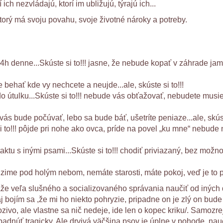
 ich nezvládajú, ktorí im ubližujú, týrajú ich...
 ktorý má svoju povahu, svoje životné nároky a potreby.
24h denne...Skúste si to!!! jasne, že nebude kopať v záhrade j
e behať kde vy nechcete a neujde...ale, skúste si to!!!
útulku...Skúste si to!!! nebude vás obťažovať, nebudete musieť 
vás bude počúvať, lebo sa bude báť, ušetríte peniaze...ale, skúste
i to!!! pôjde pri nohe ako ovca, príde na povel „ku mne“ nebude 
ktu s inými psami...Skúste si to!!! chodiť priviazaný, bez možn
v zime pod holým nebom, nemáte starosti, máte pokoj, veď je to pes
káže veľa slušného a socializovaného správania naučiť od iných
bojím sa ,že mi ho niekto pohryzie, pripadne on je zlý on bude
rozivo, ale vlastne sa nič nedeje, ide len o kopec kriku/. Samoz
adnúť tragicky. Ale drvivá väčšina psov je úplne v pohode, na