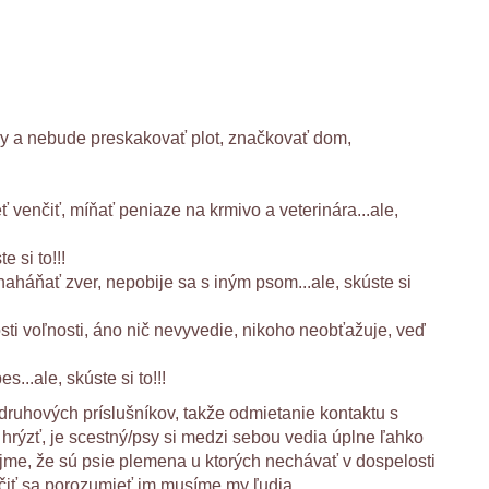
amy a nebude preskakovať plot, značkovať dom,
venčiť, míňať peniaze na krmivo a veterinára...ale,
 si to!!!
naháňať zver, nepobije sa s iným psom...ale, skúste si
osti voľnosti, áno nič nevyvedie, nikoho neobťažuje, veď
...ale, skúste si to!!!
 druhových príslušníkov, takže odmietanie kontaktu s
 hrýzť, je scestný/psy si medzi sebou vedia úplne ľahko
rejme, že sú psie plemena u ktorých nechávať v dospelosti
učiť sa porozumieť im musíme my ľudia.