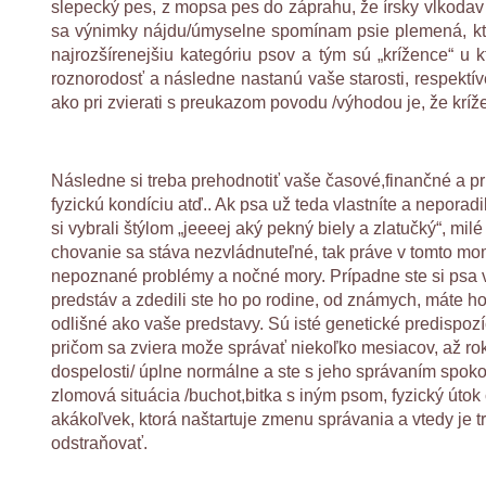
slepecký pes, z mopsa pes do záprahu, že írsky vlkodav 
sa výnimky nájdu/úmyselne spomínam psie plemená, kto
najrozšírenejšiu kategóriu psov a tým sú „krížence“ 
roznorodosť a následne nastanú vaše starosti, respektíve
ako pri zvierati s preukazom povodu /výhodou je, že kríž
Následne si treba prehodnotiť vaše časové,finančné a pr
fyzickú kondíciu atď.. Ak psa už teda vlastníte a neporadil
si vybrali štýlom „jeeeej aký pekný biely a zlatučký“, milé
chovanie sa stáva nezvládnuteľné, tak práve v tomto m
nepoznané problémy a nočné mory. Prípadne ste si psa 
predstáv a zdedili ste ho po rodine, od známych, máte ho
odlišné ako vaše predstavy. Sú isté genetické predispozí
pričom sa zviera može správať niekoľko mesiacov, až rok
dospelosti/ úplne normálne a ste s jeho správaním spok
zlomová situácia /buchot,bitka s iným psom, fyzický úto
akákoľvek, ktorá naštartuje zmenu správania a vtedy je t
odstraňovať.