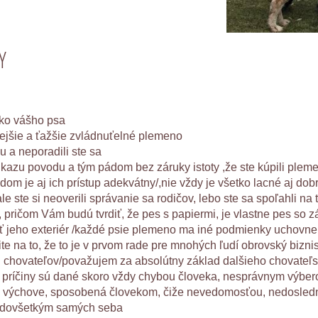
Y
ako vášho psa
čnejšie a ťažšie zvládnuťelné plemeno
u a neporadili ste sa
eukazu povodu a tým pádom bez záruky istoty ,že ste kúpili plem
dom je aj ich prístup adekvátny/,nie vždy je všetko lacné aj dob
e ste si neoverili správanie sa rodičov, lebo ste sa spoľahli na t
is, pričom Vám budú tvrdiť, že pes s papiermi, je vlastne pes so 
jeho exteriér /každé psie plemeno ma iné podmienky uchovnenia
na to, že to je v prvom rade pre mnohých ľudí obrovský biznis,
h chovateľov/považujem za absolútny základ dalšieho chovateľs
 a príčiny sú dané skoro vždy chybou človeka, nesprávnym výber
 pri výchove, sposobená človekom, čiže nevedomosťou, nedosle
predovšetkým samých seba