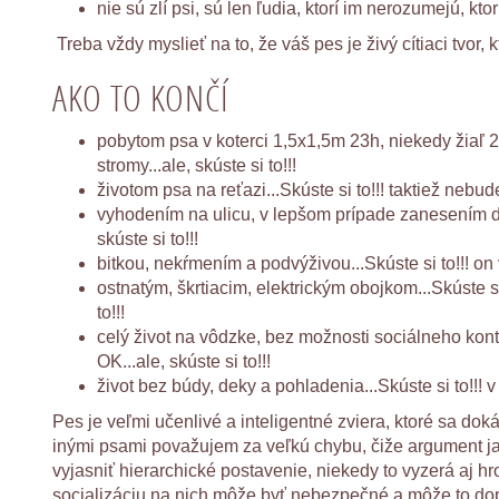
nie sú zlí psi, sú len ľudia, ktorí im nerozumejú, ktorí
Treba vždy myslieť na to, že váš pes je živý cítiaci tvor,
AKO TO KONČÍ
pobytom psa v koterci 1,5x1,5m 23h, niekedy žiaľ 
stromy...ale, skúste si to!!!
životom psa na reťazi...Skúste si to!!! taktiež nebud
vyhodením na ulicu, v lepšom prípade zanesením do 
skúste si to!!!
bitkou, nekŕmením a podvýživou...Skúste si to!!! on 
ostnatým, škrtiacim, elektrickým obojkom...Skúste s
to!!!
celý život na vôdzke, bez možnosti sociálneho konta
OK...ale, skúste si to!!!
život bez búdy, deky a pohladenia...Skúste si to!!! 
Pes je veľmi učenlivé a inteligentné zviera, ktoré sa do
inými psami považujem za veľkú chybu, čiže argument jaj 
vyjasniť hierarchické postavenie, niekedy to vyzerá aj h
socializáciu na nich môže byť nebezpečné a môže to dop